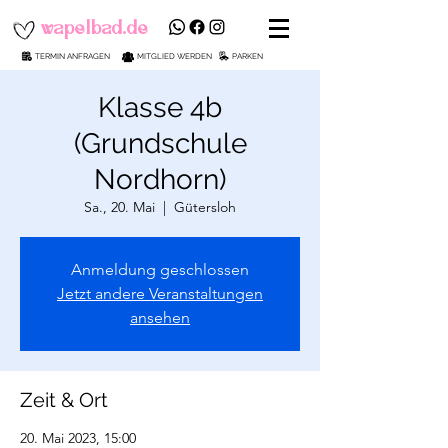
wapelbad.de
TERMIN ANFRAGEN
MITGLIED WERDEN
PARKEN
Klasse 4b
(Grundschule
Nordhorn)
Sa., 20. Mai
  |  
Gütersloh
Anmeldung geschlossen
Jetzt andere Veranstaltungen
ansehen
Zeit & Ort
20. Mai 2023, 15:00